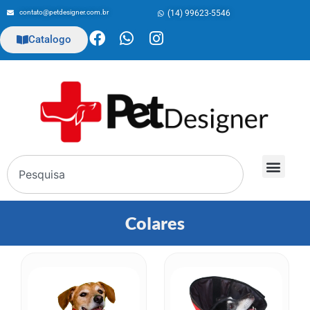
contato@petdesigner.com.br
(14) 99623-5546
Catalogo
Colares